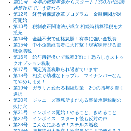
第
11
号 今年の確定申告からスタート！300万円副業
通達改正でこう変わる
第12号 経営者保証改革プログラム 金融機関が対
応開始
第13号 税制改正関連法が成立 相続時精算課税を大
拡充
第14号 金融不安で価格急騰！有事に強い金投資
第15号 中小企業経営者に大打撃！現実味帯びる退
職金増税
第16号 給与所得扱いで税率3倍に！恐ろしきストッ
クオプション税制
第17号 固定資産税取られ過ぎています
第18号 相次ぐ幼稚なトラブル マイナンバーなん
てやめちまえ！
第19号 ガラリと変わる相続対策 2つの贈与を賢く
選択
第20号 ジャニーズ事務所まだある事業承継税制の
抜け穴
第21号 インボイス開始！やること、きめること
第22号 インボイス スタート後も反対の声
第23号 こんなにあるぞ！ステルス増税
第24号 贈与税が大激変！新定番どこまで使える？