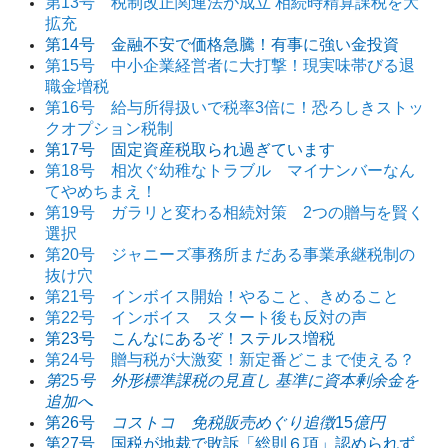
第13号 税制改正関連法が成立 相続時精算課税を大
拡充
第14号 金融不安で価格急騰！有事に強い金投資
第15号 中小企業経営者に大打撃！現実味帯びる退
職金増税
第16号 給与所得扱いで税率3倍に！恐ろしきストッ
クオプション税制
第17号 固定資産税取られ過ぎています
第18号 相次ぐ幼稚なトラブル マイナンバーなん
てやめちまえ！
第19号 ガラリと変わる相続対策 2つの贈与を賢く
選択
第20号 ジャニーズ事務所まだある事業承継税制の
抜け穴
第21号 インボイス開始！やること、きめること
第22号 インボイス スタート後も反対の声
第23号 こんなにあるぞ！ステルス増税
第24号 贈与税が大激変！新定番どこまで使える？
第
25
号 外形標準課税の見直し 基準に資本剰余金を
追加へ
第26号
コストコ 免税販売めぐり追徴
15
億円
第27号 国税が地裁で敗訴「総則６項」認められず