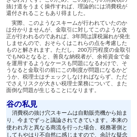
抜け道をうまく操作すれば、理論的には消費税が
還付されることもあり得ました。
実際、このようなスキームが行われていたのか
は分かりませんが、金取引に対してこのような改
正が行わ
れるのであれば、3年間は課税漏れが発生
しませんので、おそらくはこれらの点を考慮した
ものと解されます
。ただし、200万円程度の金取引
でもNGとなると、善良な納税者が、余裕資金で金
を運用するようなケースも
問題になるわけで、そ
うなると金取引の前にこの制度が問題になるかど
うか、税理士はチェックしなければ
ならず、ただ
でさえリスクが大きい税理士業務について、また
面倒な問題が生じることになります。
谷の私見
消費税の抜け穴スキームは自動販売機から始ま
り、今までずっと議論されてきています。本来の
使われ方と異なる商流を行った場合、税務署側と
してもやはり不自然に感じますので、余計な疑念