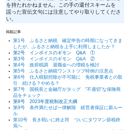
を持たれかねません。この手の還付スキームを
謡った宣伝文句には注意してやり取りしてくださ
い。
掲載記事
第1号 ふるさと納税 確定申告の時期になってきま
したが、ふるさと納税を上手に利用しましたか？
第2号 インボイスのギモン Q&A ①
第3号 インボイスのギモン Q&A ②
第4号 政府税調 退職金への増税を検討
第5号 ふるさと納税ワンストツブ特例の注意点
第6号 仕入税額控除が不可能に 免税事業者との取
引 続ける？やめる？
第7号 国税長と金融庁がタッグ ”不適切”な保険商
品をチェック
第8号 2023年度税制改正大綱
第9号 条件満たせば一律解除 経営者保証に新ルー
ル
第10号 長き戦いに終止符 ついにタワマン節税終
焉へ