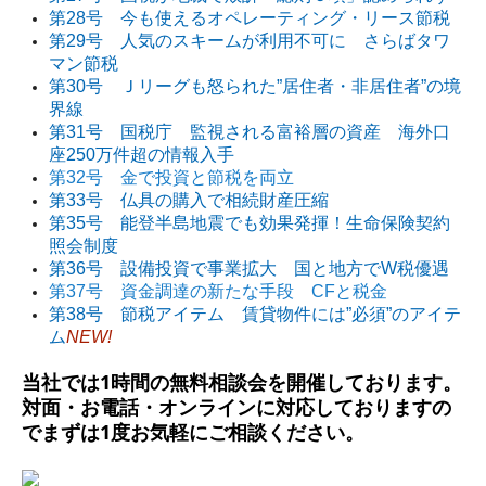
第28号 今も使えるオペレーティング・リース節税
第29号 人気のスキームが利用不可に さらばタワ
マン節税
第30号 Ｊリーグも怒られた”居住者・非居住者”の境
界線
第31号 国税庁 監視される富裕層の資産 海外口
座250万件超の情報入手
第32号 金で投資と節税を両立
第33号 仏具の購入で相続財産圧縮
第35号 能登半島地震でも効果発揮！生命保険契約
照会制度
第36号 設備投資で事業拡大 国と地方でW税優遇
第37号 資金調達の新たな手段 CFと税金
第38号 節税アイテム 賃貸物件には”必須”のアイテ
ム
NEW!
当社では
1
時間の無料相談会を開催しております。
対面・お電話・オンラインに対応しておりますの
でまずは
1
度お気軽にご相談ください。