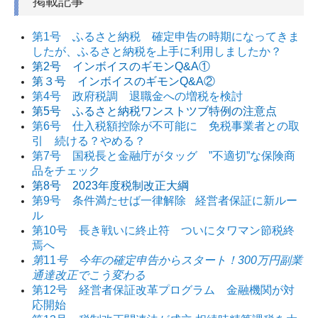
掲載記事
第1号 ふるさと納税 確定申告の時期になってきま
したが、ふるさと納税を上手に利用しましたか？
第2号 インボイスのギモンQ&A①
第３号 インボイスのギモンQ&A②
第4号 政府税調 退職金への増税を検討
第5号 ふるさと納税ワンストツブ特例の注意点
第6号 仕入税額控除が不可能に 免税事業者との取
引 続ける？やめる？
第7号 国税長と金融庁がタッグ ”不適切”な保険商
品をチェック
第8号 2023年度税制改正大綱
第9号 条件満たせば一律解除
経営者保証に新ルー
ル
第10号 長き戦いに終止符 ついにタワマン節税終
焉へ
第
11
号 今年の確定申告からスタート！300万円副業
通達改正でこう変わる
第12号 経営者保証改革プログラム 金融機関が対
応開始