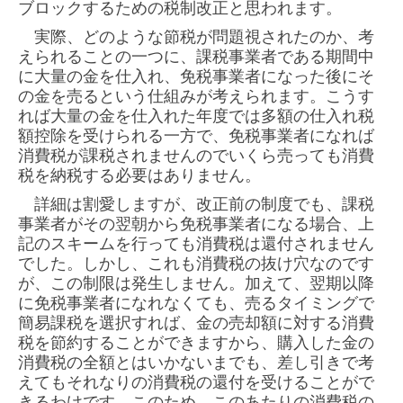
ブロックするための税制改正と思われます。
実際、どのような節税が問題視されたのか、考
えられることの一つに、課税事業者である期間中
に大量
の金を仕入れ、免税事業者になった後にそ
の金を売るという仕組みが考えられます。
こうす
れば大量の金を仕入れた年度では多額の仕入れ税
額控除を受けられる一方で、免税事業者になれば
消費税が課税されませんのでいくら売っても消費
税を納税する必要はありません。
詳細は割愛しますが、改正前の制度でも、課税
事業者がその翌朝から免税事業者になる場合、上
記のスキ
ームを行っても消費税は還付されません
でした。しかし、これも消費税の抜け穴なのです
が、この制限は発
生しません。加えて、翌期以降
に免税事業者になれなくても、売るタイミングで
簡易課税を選択すれば、金
の売却額に対する消費
税を節約することができますから、購入した金の
消費税の全額とはいかないまでも、
差し引きで考
えてもそれなりの消費税の還付を受けることがで
きるわけです。このため、このあたりの消費
税の