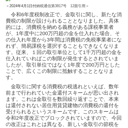
＜
2024年4月1日付
納税通信第3817号 12面
引用＞
令和6年度税制改正で、金取引に関し、新たな消
費税の制限が設けられることとなりました。具体
的には、
消費税を納める義務がある課税事業者
が、1年度中に200万円超の金を仕入れた場合、そ
の仕入れ年度から
3年間は消費税の免税事業者にな
れず、簡易課税を選択することもできなくなりま
す。従来、１回の取引
単位として1千万円超の金を
仕入れていればこの制限が発生するとされていま
したが、取引単位ではなく
1年度で200万円とした
ことで、広くこの制限に抵触することとなりま
す。
金取引に関する消費税の税逃れといえば、数年
前まで行われていた金還付スキームが思い出され
ます。
これは金取引を数回繰り返すことで、本来
は還付されない居住用賃貸建物の消費税の還付を
受けられる
というスキームです。このスキームは
令和2年度改正でブロックされていますので、今回
の改正はこれと
は異なる、新しい金取引の節税を