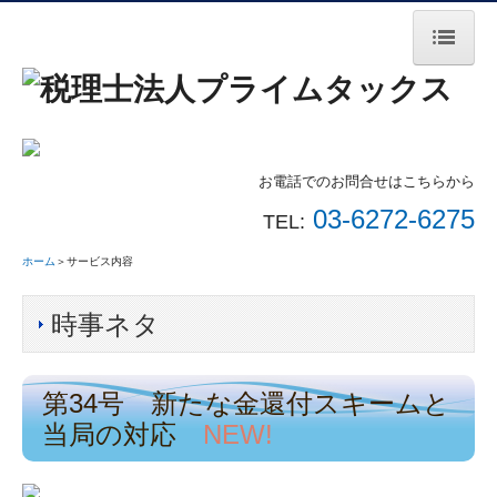
ホーム
サービス内容
料金案内
お電話でのお問合せはこちらから
03-6272-6275
TEL:
法人案内
ホーム
＞サービス内容
無料相談会
お問合せ
時事ネタ
個人情報保護方針
第34号 新たな金還付スキームと
時事ネタ
当局の対応
NEW!
税金ワンポイント動画
セミナー動画