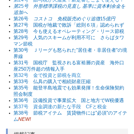
第
25
号 外形標準課税の見直し 基準に資本剰余金を
追加へ
第26号
コストコ 免税販売めぐり追徴
15
億円
第27号 国税が地裁で敗訴「総則６項」認められず
第28号 今も使えるオペレーティング・リース節税
第29号 人気のスキームが利用不可に さらばタワ
マン節税
第30号 Ｊリーグも怒られた”居住者・非居住者”の境
界線
第31号 国税庁 監視される富裕層の資産 海外口
座250万件超の情報入手
第32号 金で投資と節税を両立
第33号 仏具の購入で相続財産圧縮
第35号 能登半島地震でも効果発揮！生命保険契約
照会制度
第36号 設備投資で事業拡大 国と地方でW税優遇
第37号 資金調達の新たな手段 CFと税金
第38号 節税アイテム 賃貸物件には”必須”のアイテ
ム
NEW!