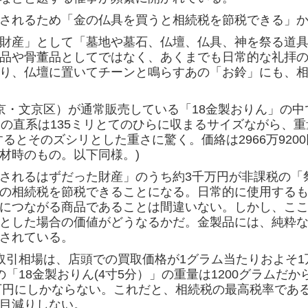
されるため「金の仏具を買うと相続税を節税できる」か
財産」として「墓地や墓石、仏壇、仏具、神を祭る道
品や骨董品としてではなく、あくまでも日常的な礼拝
り、仏壇に置いてチーンと鳴らすあの「お鈴」にも、
京・文京区）が通常販売している「18金製おりん」の中
その直系は135ミリとてのひらに収まるサイズながら、重
るとそのズシリとした重さに驚く。価絡は2966万9200
材時のもの。以下同様。)
されるはずだった財産」のうち約3千万円が非課税の「
の相続税を節税できることになる。日常的に使用する
につながる商品であることは間違いない。しかし、こ
とした場合の価値がどうなるかだ。金製品には、純粋
されている。
引相場は、店頭での買取価格が1グラム当たりおよそ1万
「18金製おりん(4寸5分）」の重量は1200グラムだか
万円にしかならない。これだと、相続税の最高税率である
目減りしない。