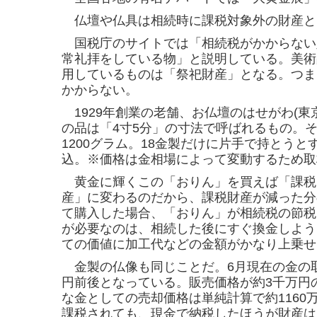
仏壇や仏具は相続時に課税対象外の財産と
国税庁のサイトでは「相続税がかからない
常礼拝をしている物」と説明している。美術
用しているものは「祭祀財産」となる。つま
かからない。
1929年創業の老舗、お仏壇のはせがわ(東
の
品は「4寸5分」の寸法で呼ばれるもの。
1200グ
ラム。18金製だけに片手で持とうとす
込。※価格
は金相場によって変動するため取
黄金に輝くこの「おりん」を買えば「課税
産」
に変わるのだから、課税財産が減った分
て購入
した場合、「おりん」が相続税の節税
が必要
なのは、相続した後にすぐ換金しよう
ての価値
に加工代などの金額がかなり上乗せ
金製の仏像も同じことだ。6月現在の金の取
円
前後となっている。販売価格が約3千万円の
な金
としての売却価格は単純計算で約1160
課税さ
れても、現金で納税したほうが財産は