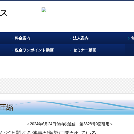
料金案内
法人案内
税金ワンポイント動画
セミナー動画
圧縮
＜2024年6月24日付納税通信 第3828号9面引用＞
などと題する催事が頻繁に開かれている。