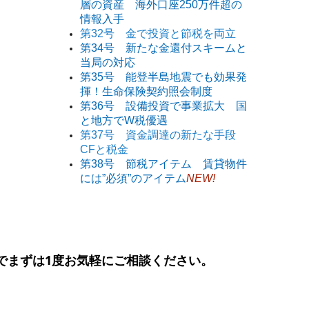
層の資産 海外口座250万件超の
情報入手
第32号 金で投資と節税を両立
第34号 新たな金還付スキームと
当局の対応
第35号 能登半島地震でも効果発
揮！生命保険契約照会制度
第36号 設備投資で事業拡大 国
と地方でW税優遇
第37号 資金調達の新たな手段
CFと税金
第38号 節税アイテム 賃貸物件
には”必須”のアイテム
NEW!
でまずは
1
度お気軽にご相談ください。