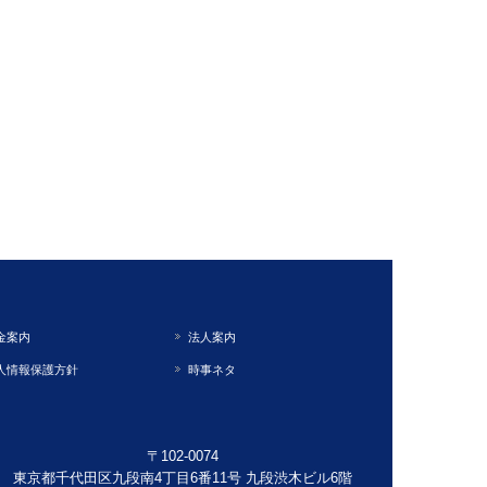
金案内
法人案内
人情報保護方針
時事ネタ
〒102-0074
東京都千代田区九段南4丁目6番11号 九段渋木ビル6階