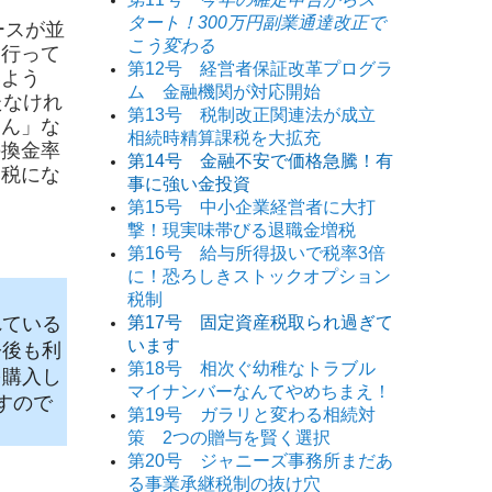
タート！300万円副業通達改正で
ースが並
こう変わる
も行って
第12号 経営者保証改革プログラ
いよう
ム 金融機関が対応開始
たなけれ
第13号 税制改正関連法が成立
りん」な
相続時精算課税を大拡充
の換金率
第14号 金融不安で価格急騰！有
節税にな
事に強い金投資
第15号 中小企業経営者に大打
撃！現実味帯びる退職金増税
第16号 給与所得扱いで税率3倍
に！恐ろしきストックオプション
税制
れている
第17号 固定資産税取られ過ぎて
います
今後も利
第18号 相次ぐ幼稚なトラブル
を購入し
マイナンバーなんてやめちまえ！
すので
第19号 ガラリと変わる相続対
策 2つの贈与を賢く選択
第20号 ジャニーズ事務所まだあ
る事業承継税制の抜け穴