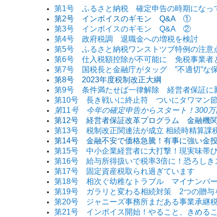
第1号 ふるさと納税 確定申告の時期になっ
第2号 インボイスのギモン Q&A ①
第3号 インボイスのギモン Q&A ②
第4号 政府税調 退職金への増税を検討
第5号 ふるさと納税ワンストツブ特例の注意
第6号 仕入税額控除が不可能に 免税事業者
第7号 国税長と金融庁がタッグ ”不適切”な
第8号 2023年度税制改正大綱
第9号 条件満たせば一律解除 経営者保証に
第10号 長き戦いに終止符 ついにタワマン
第
11
号 今年の確定申告からスタート！300
第12号 経営者保証改革プログラム 金融機
第13号 税制改正関連法が成立 相続時精算課
第14号 金融不安で価格急騰！有事に強い金
第15号 中小企業経営者に大打撃！現実味帯
第16号 給与所得扱いで税率3倍に！恐ろし
第17号 固定資産税取られ過ぎています
第18号 相次ぐ幼稚なトラブル マイナンバ
第19号 ガラリと変わる相続対策 2つの贈与
第20号 ジャニーズ事務所まだある事業承継
第21号 インボイス開始！やること、きめる