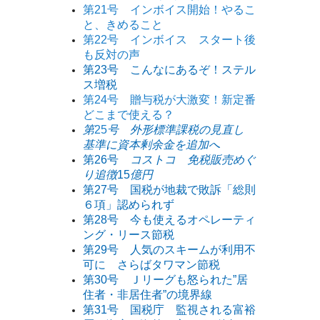
第21号 インボイス開始！やるこ
と、きめること
第22号 インボイス スタート後
も反対の声
第23号 こんなにあるぞ！ステル
ス増税
第24号 贈与税が大激変！新定番
どこまで使える？
第
25
号 外形標準課税の見直し
基準に資本剰余金を追加へ
第26号
コストコ 免税販売めぐ
り追徴
15
億円
第27号 国税が地裁で敗訴「総則
６項」認められず
第28号 今も使えるオペレーティ
ング・リース節税
第29号 人気のスキームが利用不
可に さらばタワマン節
税
第30号 Ｊリーグも怒られた”居
住者・非居住者”の境界線
第31号 国税庁 監視される富裕