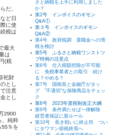
さと納税を上手に利用しました
らだ。
か？
第2号 インボイスのギモン
具など
日
Q&A①
の際に
使
第３号 インボイスのギモン
相続税
は
Q&A②
第4号 政府税調 退職金への増
税を検討
で最大
第5号 ふるさと納税ワンストツ
量は
ブ特例の注意点
円(税
第6号 仕入税額控除が不可能
に 免税事業者との取引 続け
祭祀財
る？やめる？
ものとし
第7号 国税長と金融庁がタッ
こで注意
グ ”不適切”な保険商品をチェッ
な金とし
ク
第8号 2023年度税制改正大綱
第9号 条件満たせば一律解除
2900
経営者保証に新ルール
ら、純粋
第10号 長き戦いに終止符 つい
55％を
にタワマン節税終焉へ
第
11
号 今年の確定申告からス