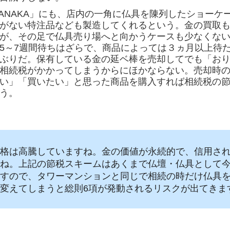
TANAKA」にも、店内の一角に仏具を陳列したショーケ
がない特注品なども製造してくれるという。金の買取
が、その足で仏具売り場へと向かうケースも少なくな
5～7週間待ちはざらで、商品によっては３ヵ月以上待
ぶりだ。保有している金の延ベ棒を売却してでも「お
相続税がかかってしまうからにほかならない。売却時
い」「買いたい」と思った商品を購入すれば相続税の
う。
格は高騰していますね。金の価値が永続的で、信用さ
ね。上記の節税スキームはあくまで仏壇・仏具として
すので、タワーマンションと同じで相続の時だけ仏具
変えてしまうと総則6項が発動されるリスクが出てきま