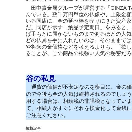
田中貴金属グループが運営する「GINZA 
んでい
る。数千万円単位の仏像や、上限金額
いる同店
に、金の延べ棒を売りにきた資産家
だ。同店が示
す「納品予定期日」をみると、
ば手もとに届か
ないものまであるほ
どの人気
どの仏具を手に入
れたいのは、そのままでは
や将来の金価格など
を考えるよりも、「欲し
ることが、この商品の
根強い人気の秘密だろ
谷の私見
通貨の価値が不安定なのを横目に、金の価
ので今後も金の人気は維持されるのでしょう
用する場合は、相続税の非課税となっていま
て、相続人がすぐにそれを換金化して金銭に
ご注意ください。
掲載記事