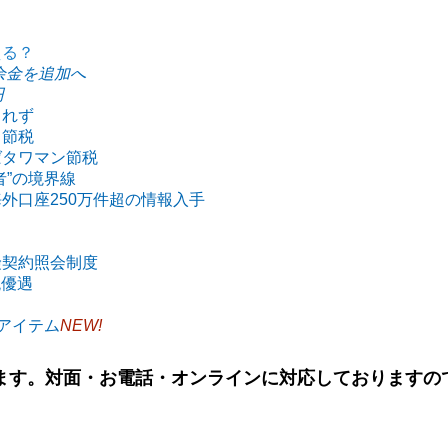
える？
余金を追加へ
円
られず
ス節税
ばタワマン節
税
者”の境界線
外口座250万件超の情報入手
険契約照会制度
税優遇
のアイテム
NEW!
ます。対面・お電話・オンラインに対応しておりますの