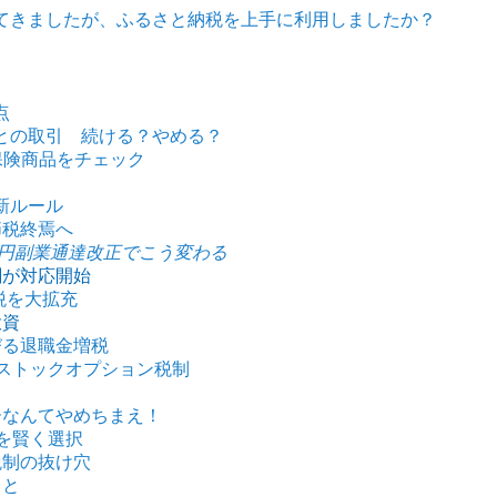
てきましたが、ふるさと納税を上手に利用しましたか？
点
との取引 続ける？やめる？
保険商品をチェック
新ルール
節税終焉へ
万円副業通達改正でこう変わる
関が対応開始
税を大拡充
投資
びる退職金増税
きストックオプション税制
ーなんてやめちまえ！
を賢く選択
税制の抜け穴
こと