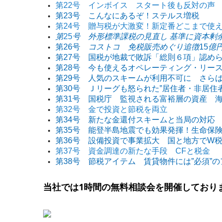
第22号 インボイス スタート後も反対の声
第23号 こんなにあるぞ！ステルス増税
第24号 贈与税が大激変！新定番どこまで使
第
25
号 外形標準課税の見直し 基準に資本剰
第26号
コストコ 免税販売めぐり追徴
15
億
第27号 国税が地裁で敗訴「総則６項」認め
第28号 今も使えるオペレーティング・リー
第29号 人気のスキームが利用不可に さら
第30号 Ｊリーグも怒られた”居住者・非居住
第31号 国税庁 監視される富裕層の資産 海
第32号 金で投資と節税を両立
第34号 新たな金還付スキームと当局の対応
第35号 能登半島地震でも効果発揮！生命保
第36号 設備投資で事業拡大 国と地方でW
第37号 資金調達の新たな手段 CFと税金
第38号 節税アイテム 賃貸物件には”必須”
当社では
1
時間の無料相談会を開催しており