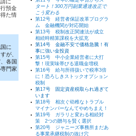
要請に
タート！300万円副業通達改正で
銀行預金
こう変わる
て得た情
第12号 経営者保証改革プログラ
ム 金融機関が対応開始
第13号 税制改正関連法が成立
相続時精算課税を大拡充
第14号 金融不安で価格急騰！有
他国に
事に強い金投資
ますが、
第15号 中小企業経営者に大打
だ、各国
撃！現実味帯びる退職金増税
の専門家
第16号 給与所得扱いで税率3倍
に！恐ろしきストックオプション
税制
第17号 固定資産税取られ過ぎて
います
第18号 相次ぐ幼稚なトラブル
マイナンバーなんてやめちまえ！
第19号 ガラリと変わる相続対
策 2つの贈与を賢く選択
第20号 ジャニーズ事務所まだあ
る事業承継税制の抜け穴