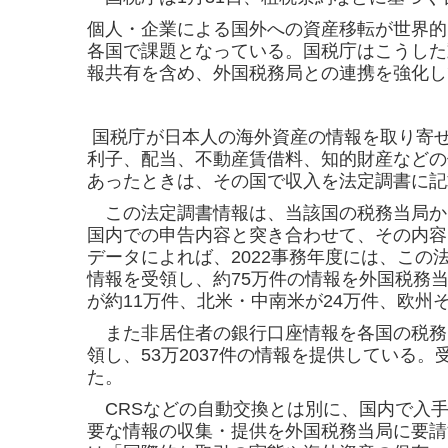
個人・企業による国外への資産移転が世界的
各国で
課題となっている。国税庁はこうした
報共有を含め、
外国税務局との連携を強化し
国税庁が日本人の海外資産の情報を取り寄
利子、配当、不動産賃借料、知的財産などの
あったときは、その国で収入を法定調書に記
この法定調書情報は、当該国の税務当局か
国内での申告内容と突き合わせて、その内容
データによれば、2022事務年度には、この
情
報を受領し、約75万件の情報を外国税務
が約11万件、北米・中南米が24万件、欧州
また非居住者の銀行口座情報を各国の税務当局
領し、53万
2037件の情報を提供している
た。
CRSなどの自動交換とは別に、国内で入手
要な情報の
収集・提供を外国税務当局に要請