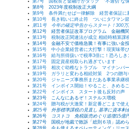
第7号 国税長と金融庁がタッグ ”不適切”な
第8号 2023年度税制改正大綱
第9号 条件満たせば一律解除 経営者保証に
第10号 長き戦いに終止符 ついにタワマン
第
11
号 今年の確定申告からスタート！300
第12号 経営者保証改革プログラム 金融機
第13号 税制改正関連法が成立 相続時精算課
第14号 金融不安で価格急騰！有事に強い金
第15号 中小企業経営者に大打撃！現実味帯
第16号 給与所得扱いで税率3倍に！恐ろし
第17号 固定資産税取られ過ぎています
第18号 相次ぐ幼稚なトラブル マイナンバ
第19号 ガラリと変わる相続対策 2つの贈与
第20号 ジャニーズ事務所まだある事業承継
第21号 インボイス開始！やること、きめる
第22号 インボイス スタート後も反対の声
第23号 こんなにあるぞ！ステルス増税
第24号 贈与税が大激変！新定番どこまで使
第
25
号 外形標準課税の見直し 基準に資本剰
第26号
コストコ 免税販売めぐり追徴
15
億
第27号 国税が地裁で敗訴「総則６項」認め
第28号 今も使えるオペレーティング・リー