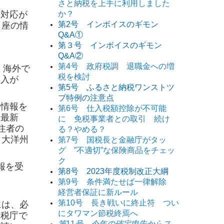
さと納税を上手に利用しました
の対応が
か？
第2号 インボイスのギモン
口座の情
Q&A①
第３号 インボイスのギモン
Q&A②
第4号 政府税調 退職金への増
。
海外で
税を検討
収入が
第5号 ふるさと納税ワンストツ
ブ特例の注意点
情報を
第6号 仕入税額控除が不可能
。
最新
に 免税事業者との取引 続け
住者の
る？やめる？
・大洋州
第7号 国税長と金融庁がタッ
グ ”不適切”な保険商品をチェッ
ク
報を受
第8号 2023年度税制改正大綱
第9号 条件満たせば一律解除
経営者保証に新ルール
第10号 長き戦いに終止符 つい
には、必
にタワマン節税終焉へ
国税庁で
第
11
号 今年の確定申告からス