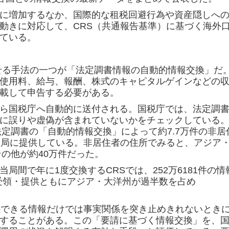
に増加するなか、国際的な租税回避行為や資産隠しへ
動きに対応して、CRS（共通報告基準）に基づく海外
ている。
せる手法の一つが「法定調書情報の自動的情報交換」だ
使用料、給与、報酬、株式のキャピタルゲインなどの
載して申告する必要がある。
ら国税庁へ自動的に送付される。国税庁では、法定調書
に誤りや虚偽が含まれていないかをチェックしている
法定調書の「自動的情報交換」によって約7.7万件の非居
当局に提供している。非居住者の住所でみると、アジア
その他が約40万件だった。
間で年に1度交換するCRSでは、252万6181件の情
。受領・提供ともにアジア・大洋州が過半数を占め
できる情報だけでは事実関係を突き止めきれないとき
することがある。
この「要請に基づく情報交換」を、