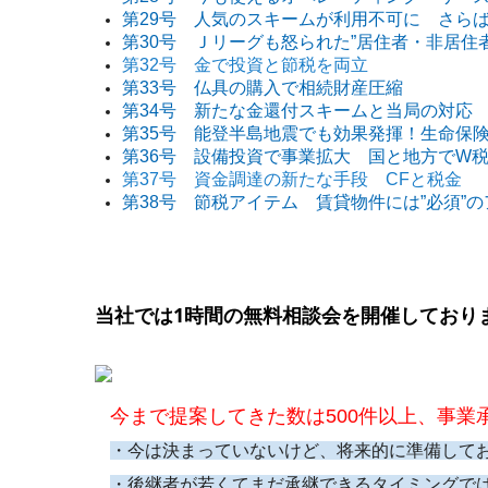
第29号 人気のスキームが利用不可に さら
第30号 Ｊリーグも怒られた”居住者・非居住
第32号 金で投資と節税を両立
第33号 仏具の購入で相続財産圧縮
第34号 新たな金還付スキームと当局の対応
第35号 能登半島地震でも効果発揮！生命保
第36号 設備投資で事業拡大 国と地方でW
第37号 資金調達の新たな手段 CFと税金
第38号 節税アイテム 賃貸物件には”必須”
当社では
1
時間の無料相談会を開催しており
今まで提案してきた数は
500
件以上、事業
・今は決まっていないけど、将来的に準備して
・後継者が若くてまだ承継できるタイミングで