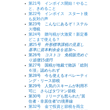
第21号 インボイス開始！やるこ
と、きめること
第22号 インボイス スタート後
も反対の声
第23号 こんなにあるぞ！ステル
ス増税
第24号 贈与税が大激変！新定番
どこまで使える？
第
25
号 外形標準課税の見直し
基準に資本剰余金を追加へ
第26号
コストコ 免税販売めぐ
り追徴
15
億円
第27号 国税が地裁で敗訴「総則
６項」認められず
第28号 今も使えるオペレーティ
ング・リース節税
第29号 人気のスキームが利用不
可に さらばタワマン節
税
第30号 Ｊリーグも怒られた”居
住者・非居住者”の境界線
第32号 金で投資と節税を両立