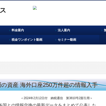
料金案内
法人案内
税金ワンポイント動画
セミナー動画
層の資産 海外口座250万件超の情報入手
＜2024年2月12日付 納税通信 第3810号2面引用＞
く各国との情報交換の最新データをまとめて公表した。