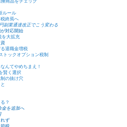
保険商品をチェック
新ルール
節税終焉へ
万円副業通達改正でこう変わる
関が対応開始
税を大拡充
投資
びる退職金増税
きストックオプション税制
ーなんてやめちまえ！
を賢く選択
税制の抜け穴
こと
える？
余金を追加へ
円
られず
ス節税