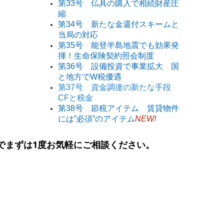
第33号 仏具の購入で相続財産圧
縮
第34号 新たな金還付スキームと
当局の対応
第35号 能登半島地震でも効果発
揮！生命保険契約照会制度
第36号 設備投資で事業拡大 国
と地方でW税優遇
第37号 資金調達の新たな手段
CFと税金
第38号 節税アイテム 賃貸物件
には”必須”のアイテム
NEW!
でまずは
1
度お気軽にご相談ください。