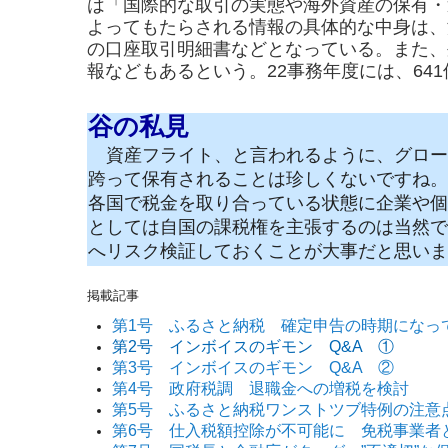
は「国際的な取引の実態や海外資産の保有・
よってもたらされる情報の具体的な中身は、
の口座取引明細書などとなっている。また、
報なども
あるという。22事務年度には、64
谷の私見
資産フライト、と言われるように、グロー
跨って保有されることは珍しくないですね。
各国で税金を取り合っている状態に企業や個
としては自国の課税権を主張するのは当然で
へリスク検証しておくことが大事だと思いま
掲載記事
第1号 ふるさと納税 確定申告の時期になっ
第2号 インボイスのギモン Q&A ①
第3号 インボイスのギモン Q&A ②
第4号 政府税調 退職金への増税を検討
第5号 ふるさと納税ワンストツブ特例の注意
第6号 仕入税額控除が不可能に 免税事業者