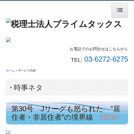
ホーム
サービス内容
料金案内
お電話でのお問合せはこちらから
03-6272-6275
TEL:
法人案内
ホーム
＞サービス内容
無料相談会
お問合せ
時事ネタ
個人情報保護方針
第30号 Jリーグも怒られた ”居
時事ネタ
住者・非居住者”の境界線
NEW!
税金ワンポイント動画
セミナー動画