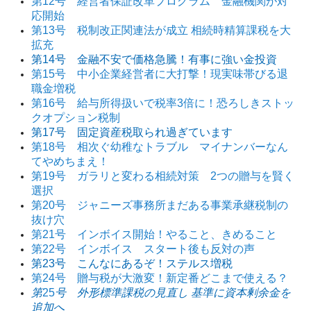
第12号 経営者保証改革プログラム 金融機関が対
応開始
第13号 税制改正関連法が成立 相続時精算課税を大
拡充
第14号 金融不安で価格急騰！有事に強い金投資
第15号 中小企業経営者に大打撃！現実味帯びる退
職金増税
第16号 給与所得扱いで税率3倍に！恐ろしきストッ
クオプション税制
第17号 固定資産税取られ過ぎています
第18号 相次ぐ幼稚なトラブル マイナンバーなん
てやめちまえ！
第19号 ガラリと変わる相続対策 2つの贈与を賢く
選択
第20号 ジャニーズ事務所まだある事業承継税制の
抜け穴
第21号 インボイス開始！やること、きめること
第22号 インボイス スタート後も反対の声
第23号 こんなにあるぞ！ステルス増税
第24号 贈与税が大激変！新定番どこまで使える？
第
25
号 外形標準課税の見直し 基準に資本剰余金を
追加へ