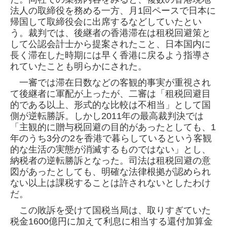
法人の取締役を務める一方、月1回
ペースで日本に
帰国して取締役会に出席するなどしていたとい
う。裁判では、後継者の香港滞在は租税回避策と
して公認会計士から提案された
こと、日本国内に
長く滞在した時期には早く香港に戻るよう指導さ
れていたことも明らかにされた。
一審では滞在日数などの客観的事実が重視され
て後継者に軍配が上ったが、二審は「租税回避目
的である以上、形式的な比較は不相当」とし
て国
側が逆転勝訴。しかし2011年の最高裁判決では
「主観的に贈与税回避の目的があったとしても、1
年のうち3分の2を香港で暮らしているとい
う客観
的な生活の実態が消滅するものではない」とし、
納税者の逆転勝訴となった。司法は租税回避の意
図があったとしても、明確な法律根拠
が認められ
ない以上は課税することは許されないとしたわけ
だ。
この敗訴を受けて国税当局は、取りすぎていた
税金1600億円に加えて利息に相当する還付加算金