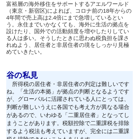
富裕層の海外移住をサポートするアエルワール
ド
（東京・新宿区)によれば、コロナ前の18年からの
4年間で売上高は2.4倍にまで急増しているとい
う。永住までいかなくても、海外に生活の拠点
を
設けたり、国外での活動頻度を増やしたりしてい
る人は多い。そうしたときに思わぬ税負担を課さ
れぬよう、居住者と非居住者の境をしっかり
見極
めていきたい。
谷の私見
所得税の居住者・非居住者の判定は難しいです
ね。「生活の本拠」が拠点の判断となるようです
が、グローバルに活躍されている人にとっては、
判断が難しいうえに各国でも考え方が異なる場合
があるので、いわゆる「二重居住者」となってし
まうことがあります。
税額控除で二重課税を排除
するよう税法も考えていますが、完全には二重課