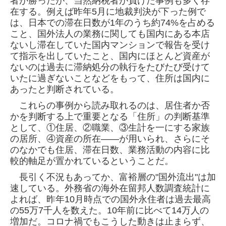
者が勝ったが、当然納税者が負けた事例も多く存
在する。例えば昨年5月に地裁判決が下った例
で
は、日本での滞在日数が1年のうち約74%を占める
こと、国外法人の業務に関しても国内にある本店
ないし滞在していた国内マンションで報告を
受け
て指示を出していたこと、国内にほとんど資産が
ないのは過去に滞納処分の執行をたびたび受けて
いたに過ぎないことなどをもって、住所は
国内に
あったと判断されている。
これらの事例から読み取れるのは、居住者か否
かを判断する上で重要となる「住所」の判断基準
として、①住居、②職業、③生計を一にする家
族
の居所、④資産の所在——が用いられ、さらにそ
のなかでも住居、滞在日数、業務活動の内容に比
較的軸足が置かれているということだ。
長引く不況もあってか、富裕層の"国外流出"は加
速している。外務省の海外在留邦人数調査統計に
よれば、昨年10月時点での国外永住者は過去最
高
の55万7千人を数えた。10年前に比べて14万人の
増加だ。コロナ禍でもこうした動きは止まらず、