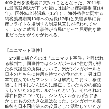
400億円を後継者に支払うこととなった。2011
年
に最高裁判決が下った後には国外財産調書制度(14
年)、国外転出時課税（15年）、海外移住に関する
納税義務期間10年への延長(17年)と矢継ぎ
早に資
産フライトを規制する制度見直しが行われてお
り、いかに武富士事件が当局にとって屈辱的な敗
北だったかがうかがわれる。
【ユニマット事件】
2つ目に紹介るのは「ユニマット事件」と呼ばれ
る裁判で、同事件ではシンガポールに住む男が得
た株式譲渡の所得について、男がシンガポー
ルと
日本のどちらに住所を持つかが争われた。男は日
本で住んでいたマンションは解約しており、移住
後にも日本にひんぱんに滞在していたもの
の寝泊
りしていたのはホテルだったという。それぞれの
滞在日数については、シンガポ-ルがわずかに多
かったものの大きな差はなった。シンガ
ポール渡
航後も日本国内法人の役員として活動していたが