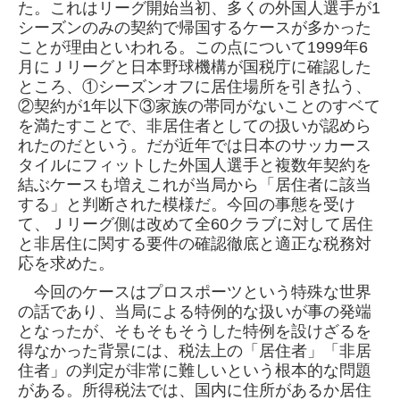
た。
これはリーグ開始当初、多くの外国人選手が1
シーズンのみの契約で帰国するケースが多かった
ことが理由といわれる。この点について1999年
6
月にＪリーグと日本野球機構が国税庁に確認した
ところ、①シーズンオフに居住場所を引き払う、
②契約が1年以下③家族の帯同がないこと
のすベて
を満たすことで、非居住者としての扱いが認めら
れたのだという。
だが近年では日本のサッカース
タイルにフィットした外国人選手と複数年契約を
結ぶケースも増えこれが当局から「居住者に該当
する」と判
断された模様だ。今回の事態を受け
て、Ｊリーグ側は改めて全60クラブに対して居住
と非居住に関する要件の確認徹底と適正な税務対
応を求め
た。
今回のケースはプロスポーツという特殊な世界
の話であり、当局による特例的な扱いが事の発端
となったが、そもそもそうした特例を設けざ
るを
得なかった背景には、税法上の「居住者」「非居
住者」の判定が非常に難しいという根本的な問題
がある。
所得税法では、国内に住所があるか居住