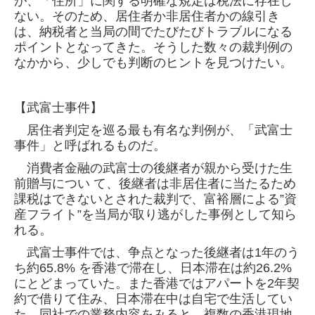
が、「住所」に関する明確な規定は税法に存
在し
ない。そのため、居住者か非居住者かの線引き
は、納税者と当局の間でたびたびトラブルになる
ポイントとなってきた。そうした数々の裁
判例の
なかから、少しでも判断のヒントを見つけたい。
【武富士事件】
居住者判定を巡る最も有名な判例が、「武富士
事件」と呼ばれるものだ。
消費者金融の武富士の後継者が親から受けた生
前贈与につい て、後継者は非居住者に当たるため
課税はできないとされた裁判で、富裕層に
よる”資
産フライト”を当局が取り逃がした事例として知ら
れる。
武富士事件では、争点となった後継者は1年のう
ち約65.8% を香港で滞在し、日本滞在は約26.2%
にとどまっていた。また香港ではアパー卜を
2年契
約で借りて住み、日本滞在中は自宅で生活してい
た。同社での業務内容をみると、複数の香港現地