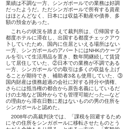
業績は不調な一方、シンガポールでの業務は好調
だったようだ。ただシンガポールで所
有する資産
はほとんどなく、日本には収益不動産や債券、多
額の預金があった。
これらの状況を踏まえて裁判所は、①帰国する
都度ホテルに滞在し、出国する都度チェックアウ
卜していたため、国内に住居といえる場所はな
い
一方、シンガポールのアバー卜にはNHKのケーブ
ルを引いて生活用品を置き、数年間継続して賃貸
して居住していた、②日本での業務が不調で
ある
一方、シンガポールでの取引は多くの収益を上げ
ることが期待でき、補助者3名も使用していた、③
国内財産は債務超過の会社に対する持分や
債権、
さらには抵当権の都合から原告名義にしているだ
けの土地など国外からでも管理可能だった―など
の理由から滞在日数に差はないものの男
の住所を
シンガポールと認めた。
2008年の高裁判決では、「課税を回避するため
にその住所をシンガポールに移転させたものとう