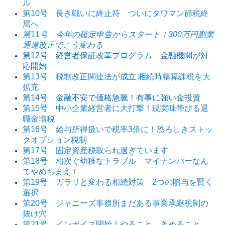
ル
第10号 長き戦いに終止符 ついにタワマン節税終
焉へ
第
11
号 今年の確定申告からスタート！300万円副業
通達改正でこう変わる
第12号 経営者保証改革プログラム 金融機関が対
応開始
第13号 税制改正関連法が成立 相続時精算課税を大
拡充
第14号 金融不安で価格急騰！有事に強い金投資
第15号 中小企業経営者に大打撃！現実味帯びる退
職金増税
第16号 給与所得扱いで税率3倍に！恐ろしきストッ
クオプション税制
第17号 固定資産税取られ過ぎています
第18号 相次ぐ幼稚なトラブル マイナンバーなん
てやめちまえ！
第19号 ガラリと変わる相続対策 2つの贈与を賢く
選択
第20号 ジャニーズ事務所まだある事業承継税制の
抜け穴
第21号 インボイス開始！やること、きめること