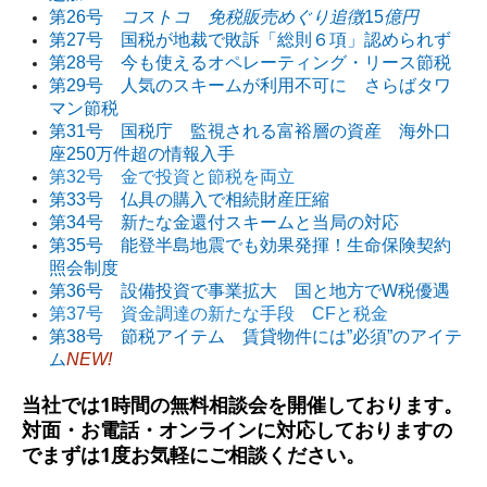
第26号
コストコ 免税販売めぐり追徴
15
億円
第27号 国税が地裁で敗訴「総則６項」認められず
第28号 今も使えるオペレーティング・リース節税
第29号 人気のスキームが利用不可に さらばタワ
マン節税
第31号 国税庁 監視される富裕層の資産 海外口
座250万件超の情報入手
第32号 金で投資と節税を両立
第33号 仏具の購入で相続財産圧縮
第34号 新たな金還付スキームと当局の対応
第35号 能登半島地震でも効果発揮！生命保険契約
照会制度
第36号 設備投資で事業拡大 国と地方でW税優遇
第37号 資金調達の新たな手段 CFと税金
第38号 節税アイテム 賃貸物件には”必須”のアイテ
ム
NEW!
当社では
1
時間の無料相談会を開催しております。
対面・お電話・オンラインに対応しておりますの
でまずは
1
度お気軽にご相談ください。