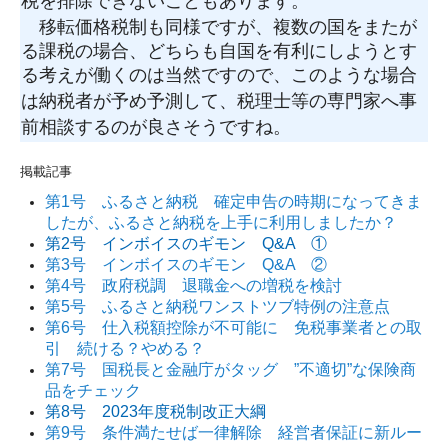
税を排除できないこともあります。
移転価格税制も同様ですが、複数の国をまたが
る課税の場合、どちらも自国を有利にしようとす
る考えが働くのは当然ですので、このような場合
は納税者が予め予測して、税理士等の専門家へ事
前相談するのが良さそうですね。
掲載記事
第1号 ふるさと納税 確定申告の時期になってきま
したが、ふるさと納税を上手に利用しましたか？
第2号 インボイスのギモン Q&A ①
第3号 インボイスのギモン Q&A ②
第4号 政府税調 退職金への増税を検討
第5号 ふるさと納税ワンストツブ特例の注意点
第6号 仕入税額控除が不可能に 免税事業者との取
引 続ける？やめる？
第7号 国税長と金融庁がタッグ ”不適切”な保険商
品をチェック
第8号 2023年度税制改正大綱
第9号 条件満たせば一律解除 経営者保証に新ルー