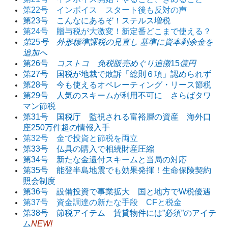
第22号 インボイス スタート後も反対の声
第23号 こんなにあるぞ！ステルス増税
第24号 贈与税が大激変！新定番どこまで使える？
第
25
号 外形標準課税の見直し 基準に資本剰余金を
追加へ
第26号
コストコ 免税販売めぐり追徴
15
億円
第27号 国税が地裁で敗訴「総則６項」認められず
第28号 今も使えるオペレーティング・リース節税
第29号 人気のスキームが利用不可に さらばタワ
マン節税
第31号 国税庁 監視される富裕層の資産 海外口
座250万件超の情報入手
第32号 金で投資と節税を両立
第33号 仏具の購入で相続財産圧縮
第34号 新たな金還付スキームと当局の対応
第35号 能登半島地震でも効果発揮！生命保険契約
照会制度
第36号 設備投資で事業拡大 国と地方でW税優遇
第37号 資金調達の新たな手段 CFと税金
第38号 節税アイテム 賃貸物件には”必須”のアイテ
ム
NEW!