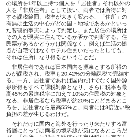
の場所を1年以上持つ個人を「居住者」それ以外の
人を「非居住者」として扱い、両者では所得に対
す
る課税範囲、税率が大きく変わる。「住所」の
有無は生活の中心がどの国・地域であるかといっ
た客観的事実によって判定し、また居住の場所
は
その人が現実に住んでいるか否かで判断する。住
民票があるかどうかは関係なく、例えば生活の拠
点が自宅ではなくホテル住まいだったとし
ても、
それは住所になり得るということだ。
非居住者であれば日本国内を源泉とする所得の
みが課税され、税率も20.42%の分離課税で完結す
る。一方、居住者であれば国内だけでなく国
外源
泉所得もすベて課税対象となり、さらに税率も最
高45%の累進税率に加えて10%の住民税の対象と
なる。非居住者なら税率が約20%にとどまる
とこ
ろを、居住者なら最高55%と、両者には3倍近い税
負担の差が生じるわけだ。
それだけに国内と海外を行ったり来たりする富
裕層にとっては両者の境界線が気になるところだ