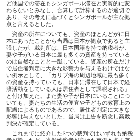
ど他国での滞在もシンガポール滞在と実質的に
変
わらないとみなし、合算して計算するのが適切で
あり、その考えに基づくとシンガポールが主な拠
点と言えるとした。
資産の所在についても、資産のほとんどがに日
本にあったことから当局は日本が拠点であると主
張したが、裁判所は、日本国籍を持つ納税者が、
妻や子がいる日本に最も多くの資産を持っている
のは自然なことと一蹴している。資産の所在だけ
で居住者判定に大きな影響力を与えるわけでは
な
い例示として、「カリブ海の周辺地域に最も多く
の資産を持っていても、日本に滞在して日本で経
済活動をしている人は居住者として課税され
る」
と付け加えた。また妻や子が日本にいることにつ
いても、妻たちの生活の便宜や子どもの教育上の
配慮によるものであるので、居住者判定に
大きな
影響は与えないとした。当局は上告を断念し高裁
判決が確定している。
これまでに紹介した3つの裁判ではいずれも納税