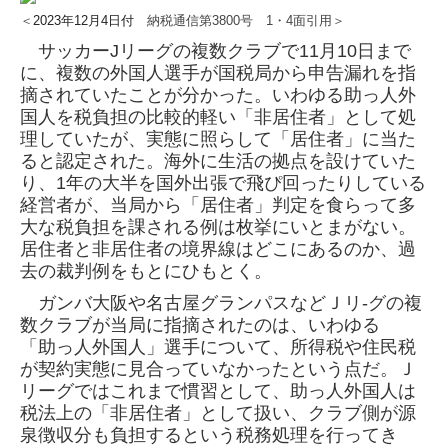
＜
2023年12月4日付
納税通信第3800号 1・4面
引用＞
サッカーJリーグの複数クラブで11月10日まで
に、複数の外国人選手が国税局から申告漏れを指
摘されていたことが分かった。いわゆる助っ人
外
国人を税負担の比較的軽い「非居住者」として処
理していたが、実態に照らして「居住者」に当た
ると認定された。海外に生活の拠点を設
けていた
り、1年の大半を国外出張で飛ぴ回ったりしている
経営者が、当局から「居住者」判定を食らって多
大な税負担を課される例は枚挙に
いとまがない。
居住者と非居住者の境界線はどこにあるのか、過
去の裁判例をもとにひもとく。
ガンバ大阪や名古屋グランパスなどＪリ-グの複
数クラブが当局に指摘されたのは、いわゆる
「助っ人外国人」選手について、所得税や住民
税
が契約実態に見合っていなかったという点だ。Ｊ
リーグではこれまで慣習として、助っ人外国人は
税法上の「非居住者」として扱い、クラ
ブ側が源
泉徴収分も負担するという税務処理を行ってき