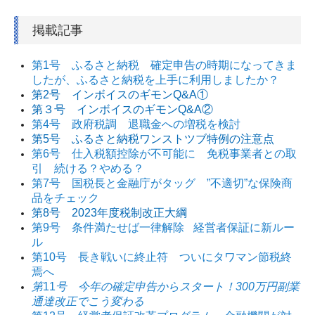
掲載記事
第1号 ふるさと納税 確定申告の時期になってきま
したが、ふるさと納税を上手に利用しましたか？
第2号 インボイスのギモンQ&A①
第３号 インボイスのギモンQ&A②
第4号 政府税調 退職金への増税を検討
第5号 ふるさと納税ワンストツブ特例の注意点
第6号 仕入税額控除が不可能に 免税事業者との取
引 続ける？やめる？
第7号 国税長と金融庁がタッグ ”不適切”な保険商
品をチェック
第8号 2023年度税制改正大綱
第9号 条件満たせば一律解除
経営者保証に新ルー
ル
第10号 長き戦いに終止符 ついにタワマン節税終
焉へ
第
11
号 今年の確定申告からスタート！300万円副業
通達改正でこう変わる