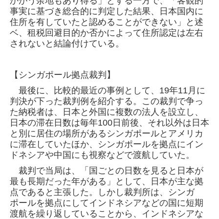
かがう余地もあり得る」とする一方で、「客観
的
事実に基づき総合的に判定した結果、日本国内に
住所を有していたと認めることができない」と述
ベ、租税回避目的か否かによって住所認定は
左右
されないと結論付けている。
【シンガポール拠点裁判】
最後に、比較的最近の事例として、19年11月に
判決が下った裁判例を紹介する。この裁判で争っ
た納税者は、日本と外国に複数の法人を設立し、
日本の滞在日数は毎年100日前後、それ以外は日本
と別に居住の場所があるシンガポールとアメリカ
に滞在していたほか、シンガポールを拠点にイ
ン
ドネシアや中国にも視察などで渡航していた。
裁判で当局は、「国ごとの日数を見ると日本が
最も長期だった年がある」として、日本が主な拠
点であると主張した。しかし裁判所は、シンガ
ポールを拠点にしてインドネシアなどの国に短期
渡航を繰り返していることから、インドネシアな