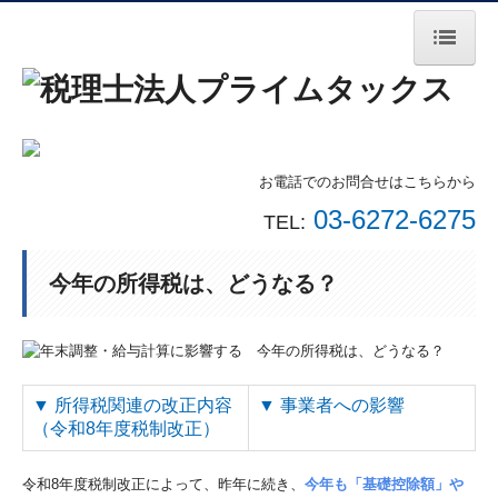
ホーム
サービス内容
料金案内
お電話でのお問合せはこちらから
03-6272-6275
TEL:
法人案内
無料相談会
今年の所得税は、どうなる？
お問合せ
個人情報保護方針
時事ネタ
▼
所得税関連の改正内容
▼
事業者への影響
（令和8年度税制改正）
税金ワンポイント動画
令和8年度税制改正によって、昨年に続き、
今年も「基礎控除額」や
セミナー動画