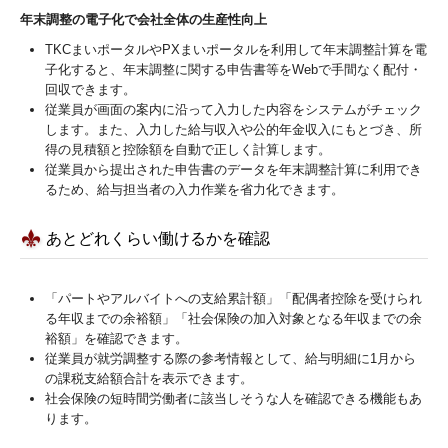
年末調整の電子化で会社全体の生産性向上
TKCまいポータルやPXまいポータルを利用して年末調整計算を電
子化すると、年末調整に関する申告書等をWebで手間なく配付・
回収できます。
従業員が画面の案内に沿って入力した内容をシステムがチェック
します。また、入力した給与収入や公的年金収入にもとづき、所
得の見積額と控除額を自動で正しく計算します。
従業員から提出された申告書のデータを年末調整計算に利用でき
るため、給与担当者の入力作業を省力化できます。
あとどれくらい働けるかを確認
「パートやアルバイトへの支給累計額」「配偶者控除を受けられ
る年収までの余裕額」「社会保険の加入対象となる年収までの余
裕額」を確認できます。
従業員が就労調整する際の参考情報として、給与明細に1月から
の課税支給額合計を表示できます。
社会保険の短時間労働者に該当しそうな人を確認できる機能もあ
ります。