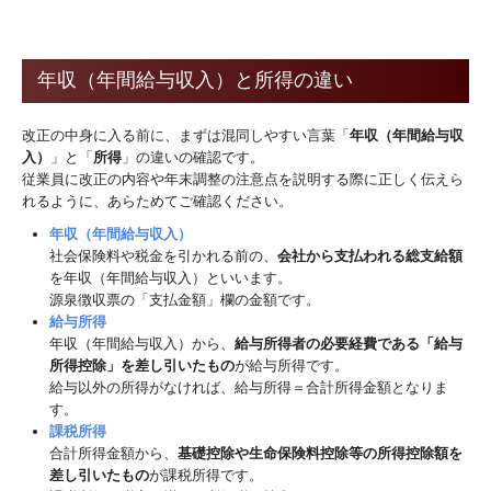
年収（年間給与収入）と所得の違い
改正の中身に入る前に、まずは混同しやすい言葉「
年収（年間給与収
入）
」と「
所得
」の違いの確認です。
従業員に改正の内容や年末調整の注意点を説明する際に正しく伝えら
れるように、あらためてご確認ください。
年収（年間給与収入）
社会保険料や税金を引かれる前の、
会社から支払われる総支給額
を年収（年間給与収入）といいます。
源泉徴収票の「支払金額」欄の金額です。
給与所得
年収（年間給与収入）から、
給与所得者の必要経費である「給与
所得控除」を差し引いたもの
が給与所得です。
給与以外の所得がなければ、給与所得＝合計所得金額となりま
す。
課税所得
合計所得金額から、
基礎控除や生命保険料控除等の所得控除額を
差し引いたもの
が課税所得です。