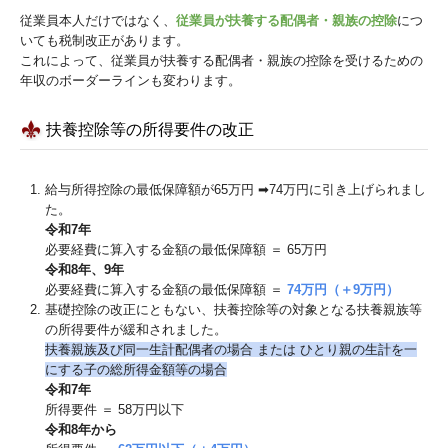
従業員本人だけではなく、
従業員が扶養する配偶者・親族の控除
につ
いても税制改正があります。
これによって、従業員が扶養する配偶者・親族の控除を受けるための
年収のボーダーラインも変わります。
扶養控除等の所得要件の改正
給与所得控除の最低保障額が65万円 ➡74万円に引き上げられまし
た。
令和7年
必要経費に算入する金額の最低保障額 ＝ 65万円
令和8年、9年
必要経費に算入する金額の最低保障額 ＝
74万円（＋9万円）
基礎控除の改正にともない、扶養控除等の対象となる扶養親族等
の所得要件が緩和されました。
扶養親族及び同⼀⽣計配偶者の場合 または ひとり親の⽣計を⼀
にする⼦の総所得⾦額等の場合
令和7年
所得要件 ＝ 58万円以下
令和8年から