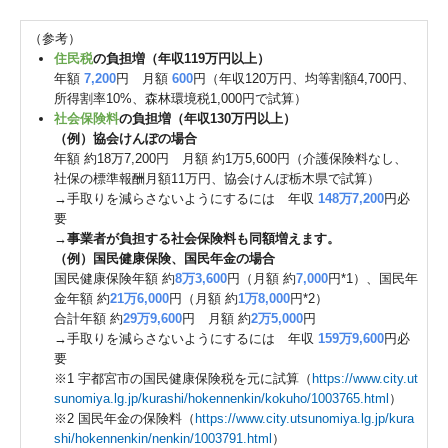
（参考）
住民税
の負担増（年収119万円以上）
年額
7,200
円 月額
600
円（年収120万円、均等割額4,700円、
所得割率10%、森林環境税1,000円で試算）
社会保険料
の負担増（年収130万円以上）
（例）協会けんぽの場合
年額 約18万7,200円 月額 約1万5,600円（介護保険料なし、
社保の標準報酬月額11万円、協会けんぽ栃木県で試算）
→手取りを減らさないようにするには 年収
148万7,200
円必
要
→
事業者が負担する社会保険料も同額増えます。
（例）国民健康保険、国民年金の場合
国民健康保険年額 約
8万3,600
円（月額 約
7,000
円*1）、国民年
金年額 約
21万6,000
円（月額 約
1万8,000
円*2）
合計年額 約
29万9,600
円 月額 約
2万5,000
円
→手取りを減らさないようにするには 年収
159万9,600
円必
要
※1 宇都宮市の国民健康保険税を元に試算（
https://www.city.ut
sunomiya.lg.jp/kurashi/hokennenkin/kokuho/1003765.html
）
※2 国民年金の保険料（
https://www.city.utsunomiya.lg.jp/kura
shi/hokennenkin/nenkin/1003791.html
）