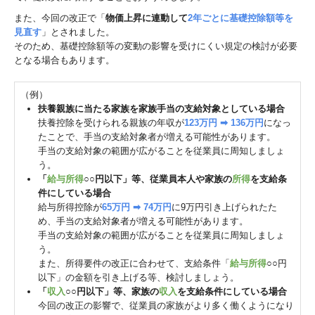
また、今回の改正で「
物価上昇に連動して
2年ごとに基礎控除額等を
見直す
」とされました。
そのため、基礎控除額等の変動の影響を受けにくい規定の検討が必要
となる場合もあります。
（例）
扶養親族に当たる家族を家族手当の支給対象としている場合
扶養控除を受けられる親族の年収が
123万円 ➡ 136万円
になっ
たことで、手当の支給対象者が増える可能性があります。
手当の支給対象の範囲が広がることを従業員に周知しましょ
う。
「
給与所得
○○円以下」等、従業員本人や家族の
所得
を支給条
件にしている場合
給与所得控除が
65万円 ➡ 74万円
に9万円引き上げられたた
め、手当の支給対象者が増える可能性があります。
手当の支給対象の範囲が広がることを従業員に周知しましょ
う。
また、所得要件の改正に合わせて、支給条件「
給与所得
○○円
以下」の金額を引き上げる等、検討しましょう。
「
収入
○○円以下」等、家族の
収入
を支給条件にしている場合
今回の改正の影響で、従業員の家族がより多く働くようになり