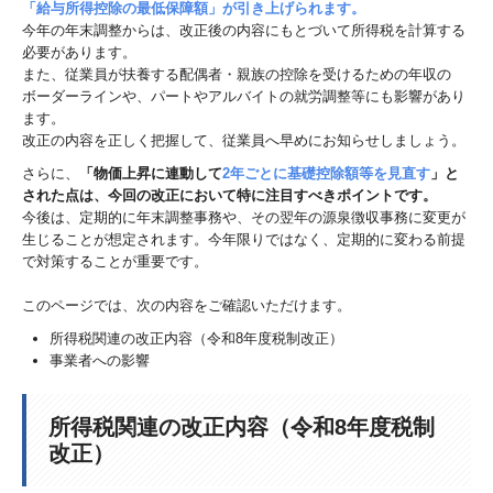
「給与所得控除の最低保障額」が引き上げられます。
今年の年末調整からは、改正後の内容にもとづいて所得税を計算する
必要があります。
また、従業員が扶養する配偶者・親族の控除を受けるための年収の
ボーダーラインや、パートやアルバイトの就労調整等にも影響があり
ます。
改正の内容を正しく把握して、従業員へ早めにお知らせしましょう。
さらに、
「物価上昇に連動して
2年ごとに基礎控除額等を見直す
」と
された点は、今回の改正において特に注目すべきポイントです。
今後は、定期的に年末調整事務や、その翌年の源泉徴収事務に変更が
生じることが想定されます。今年限りではなく、定期的に変わる前提
で対策することが重要です。
このページでは、次の内容をご確認いただけます。
所得税関連の改正内容（令和8年度税制改正）
事業者への影響
所得税関連の改正内容（令和8年度税制
改正）