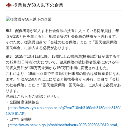
従業員が50人以下の企業
※2
配偶者等が加入する社会保険の扶養に入っている従業員は、年
収が130万円を超えると、配偶者等の社会保険の扶養から外れます。
そのため、従業員自身で「会社の社会保険」または「国民健康保険・
国民年金」に加入する必要があります。
※3
2025年10月1日以降、19歳以上23歳未満(扶養認定日が属する年
の12月31日時点)の方について、健康保険の被扶養者認定における年
間収入要件が130万円未満から150万円未満に変更されました。
これにより、19歳～22歳で年収150万円未満の場合は被扶養者になれ
ます。年収が150万円以上になると被扶養者から外れ、自身で「会社
の社会保険」または「国民健康保険・国民年金」に加入する必要があ
ります。
詳細はこちらをご確認ください。
・全国健康保険協会
（
https://www.kyoukaikenpo.or.jp/g7/cat710/sb3160/sb3180/sbb3180/
1979-6173/
）
・日本年金機構
（
https://www.nenkin.go.jp/oshirase/taisetu/2025/202508/0819.html
）