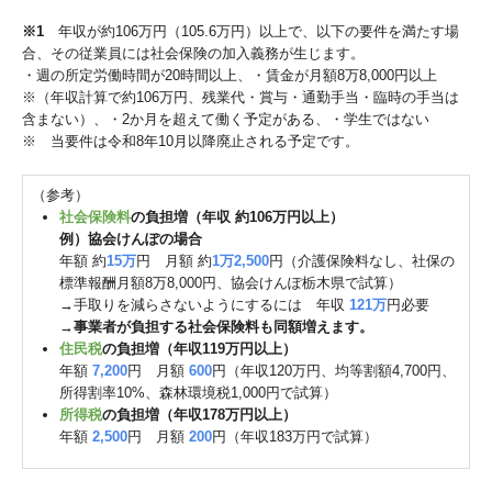
※1
年収が約106万円（105.6万円）以上で、以下の要件を満たす場
合、その従業員には社会保険の加入義務が生じます。
・週の所定労働時間が20時間以上、・賃金が月額8万8,000円以上
※（年収計算で約106万円、残業代・賞与・通勤手当・臨時の手当は
含まない）、・2か月を超えて働く予定がある、・学生ではない
※ 当要件は令和8年10月以降廃止される予定です。
（参考）
社会保険料
の負担増（年収 約106万円以上）
例）協会けんぽの場合
年額 約
15万
円 月額 約
1万2,500
円（介護保険料なし、社保の
標準報酬月額8万8,000円、協会けんぽ栃木県で試算）
→手取りを減らさないようにするには 年収
121万
円必要
→
事業者が負担する社会保険料も同額増えます。
住民税
の負担増（年収119万円以上）
年額
7,200
円 月額
600
円（年収120万円、均等割額4,700円、
所得割率10%、森林環境税1,000円で試算）
所得税
の負担増（年収178万円以上）
年額
2,500
円 月額
200
円（年収183万円で試算）