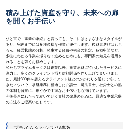
積み上げた資産を守り、未来への扉
を開くお手伝い
ひと言で「事業の承継」と言っても、そこにはさまざまなスタイルが
あり、完遂までには多種多様な作業が発生します。後継者選びはもち
ろん、経営状態の分析、発生する経費や税金の算定、各種申請など、
多岐にわたる作業を滞りなく進めるためにも、専門家の知見を活用さ
れることを強くお勧めします。
私たちプライムタックスは創業以来、事業承継に特化したサービスに
注力し、多くのクライアント様と信頼関係を作り上げてまいりまし
た。累計300件を超えるクライアント様とのかかわりを通じて培って
きたノウハウ、承継業務に精通した弁護士、司法書士、社労士との協
力体制を背景に、細やかで丁寧なお手伝いを心掛けています。
今後長きにわたって続いていく貴社の発展のために、最適な事業承継
の方法をご提案いたします。
プライムタックスの特徴