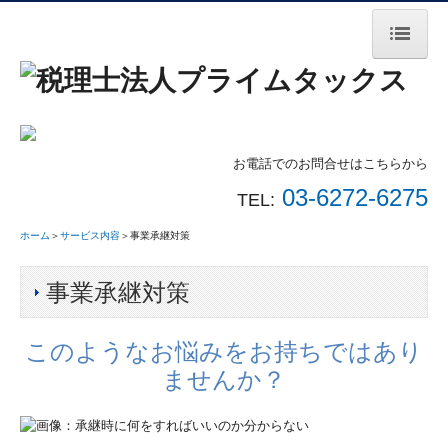
ホーム
サービス内容
料金案内
お電話でのお問合せはこちらから
03-6272-6275
TEL:
法人案内
ホーム
＞
サービス内容
＞事業承継対策
無料相談会
お問合せ
事業承継対策
個人情報保護方針
このようなお悩みをお持ちではあり
時事ネタ
ませんか？
税金ワンポイント動画
セミナー動画